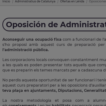
Inicio
Administratius de Catalunya
Ofertas en Lérida
Oposiciones
Oposición de Administra
Aconseguir una ocupació fixa
com a funcionari de l'
s'ho proposi amb aquest curs de preparació pe
l'administració pública.
Les corporacions locals convoquen constantment multit
a les quals es poden presentar tots aquells que comple
que es preparin els temes marcats per a cadascuna de
No perdis aquesta oportunitat de ser funcionari i tenir
aquest curs preparatori per a les oposicions d'auxiliar
teva plaça en ajuntaments, Diputacions, Generalitat
La nostra metodologia et posa com a alum
els
coneixements
i en les
habilitats
necessaris perqu