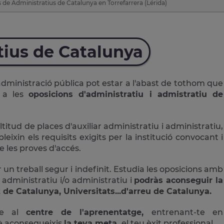
 de Administratius de Catalunya en Torrefarrera (Lérida)
tius de Catalunya
administració pública pot estar a l'abast de tothom que
r a les
oposicions d'administratiu i admistratiu de
ud de places d'auxiliar administratiu i administratiu,
ixin els requisits exigits per la institució convocant i
 les proves d'accés.
 un treball segur i indefinit. Estudia les oposicions amb
 administratiu i/o administratiu i
podràs aconseguir la
 de Catalunya, Universitats...d'arreu de Catalunya.
ne al
centre de l'aprenentatge,
entrenant-te en
è aconsegueixis
la teva meta,
el teu èxit professional.