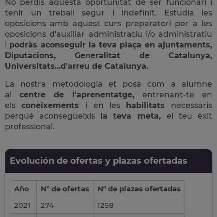
No perdis aquesta oportunitat de ser funcionari i
tenir un treball segur i indefinit. Estudia les
oposicions amb aquest curs preparatori per a les
oposicions d'auxiliar administratiu i/o administratiu
i
podràs aconseguir la teva plaça en ajuntaments,
Diputacions, Generalitat de Catalunya,
Universitats...d'arreu de Catalunya.
La nostra metodologia et posa com a alumne
al
centre de l'aprenentatge,
entrenant-te en
els
coneixements
i en les
habilitats
necessaris
perquè aconsegueixis
la teva meta,
el teu èxit
professional.
Evolución de ofertas y plazas ofertadas
Año
Nº de ofertas
Nº de plazas ofertadas
2021
274
1258