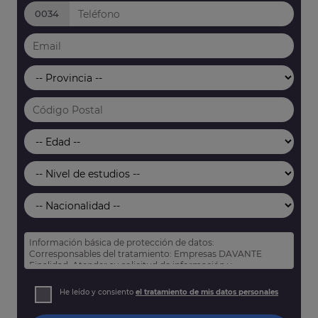
0034
Información básica de protección de datos:
Corresponsables del tratamiento: Empresas DAVANTE
Finalidad: Atender su solicitud de información y
prospección comercial
Derechos: Puede acceder, rectificar y suprimir sus datos,
He leído y consiento
el tratamiento de mis datos personales
así como otros derechos tal y como se explica en nuestra
política de privacidad
.