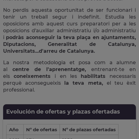
No perdis aquesta oportunitat de ser funcionari i
tenir un treball segur i indefinit. Estudia les
oposicions amb aquest curs preparatori per a les
oposicions d'auxiliar administratiu i/o administratiu
i
podràs aconseguir la teva plaça en ajuntaments,
Diputacions, Generalitat de Catalunya,
Universitats...d'arreu de Catalunya.
La nostra metodologia et posa com a alumne
al
centre de l'aprenentatge,
entrenant-te en
els
coneixements
i en les
habilitats
necessaris
perquè aconsegueixis
la teva meta,
el teu èxit
professional.
Evolución de ofertas y plazas ofertadas
Año
Nº de ofertas
Nº de plazas ofertadas