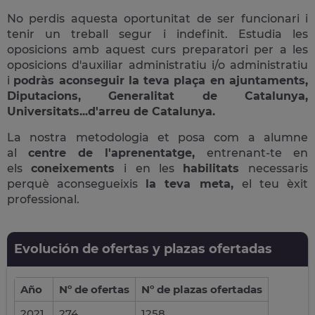
No perdis aquesta oportunitat de ser funcionari i
tenir un treball segur i indefinit. Estudia les
oposicions amb aquest curs preparatori per a les
oposicions d'auxiliar administratiu i/o administratiu
i
podràs aconseguir la teva plaça en ajuntaments,
Diputacions, Generalitat de Catalunya,
Universitats...d'arreu de Catalunya.
La nostra metodologia et posa com a alumne
al
centre de l'aprenentatge,
entrenant-te en
els
coneixements
i en les
habilitats
necessaris
perquè aconsegueixis
la teva meta,
el teu èxit
professional.
Evolución de ofertas y plazas ofertadas
Año
Nº de ofertas
Nº de plazas ofertadas
2021
274
1258