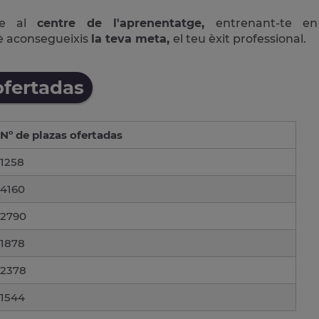
ne al
centre de l'aprenentatge,
entrenant-te en
è aconsegueixis
la teva meta,
el teu èxit professional.
ofertadas
Nº de plazas ofertadas
1258
4160
2790
1878
2378
1544