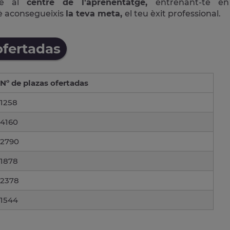
ne al
centre de l'aprenentatge,
entrenant-te en
è aconsegueixis
la teva meta,
el teu èxit professional.
ofertadas
Nº de plazas ofertadas
1258
4160
2790
1878
2378
1544