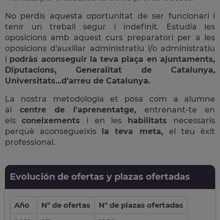
No perdis aquesta oportunitat de ser funcionari i
tenir un treball segur i indefinit. Estudia les
oposicions amb aquest curs preparatori per a les
oposicions d'auxiliar administratiu i/o administratiu
i
podràs aconseguir la teva plaça en ajuntaments,
Diputacions, Generalitat de Catalunya,
Universitats...d'arreu de Catalunya.
La nostra metodologia et posa com a alumne
al
centre de l'aprenentatge,
entrenant-te en
els
coneixements
i en les
habilitats
necessaris
perquè aconsegueixis
la teva meta,
el teu èxit
professional.
Evolución de ofertas y plazas ofertadas
Año
Nº de ofertas
Nº de plazas ofertadas