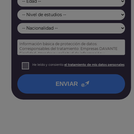
Información básica de protección de datos:
Corresponsables del tratamiento: Empresas DAVANTE
Finalidad: Atender su solicitud de información y
prospección comercial
Derechos: Puede acceder, rectificar y suprimir sus
He leído y consiento
el tratamiento de mis datos personales
datos, así como otros derechos tal y como se explica
en nuestra
política de privacidad
.
ENVIAR