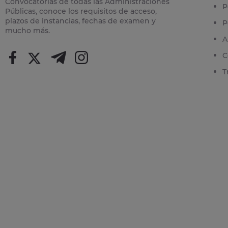
Convocatorias de todas las Administraciones
P
Públicas, conoce los requisitos de acceso,
plazos de instancias, fechas de examen y
P
mucho más.
A
C
T