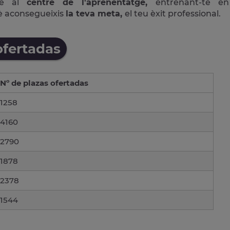
ne al
centre de l'aprenentatge,
entrenant-te en
è aconsegueixis
la teva meta,
el teu èxit professional.
ofertadas
Nº de plazas ofertadas
1258
4160
2790
1878
2378
1544