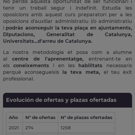
No perdis aquesta oportunitat de ser funcionari i
tenir un treball segur i indefinit. Estudia les
oposicions amb aquest curs preparatori per a les
oposicions d'auxiliar administratiu i/o administratiu
i
podràs aconseguir la teva plaça en ajuntaments,
Diputacions, Generalitat de Catalunya,
Universitats...d'arreu de Catalunya.
La nostra metodologia et posa com a alumne
al
centre de l'aprenentatge,
entrenant-te en
els
coneixements
i en les
habilitats
necessaris
perquè aconsegueixis
la teva meta,
el teu èxit
professional.
Evolución de ofertas y plazas ofertadas
Año
Nº de ofertas
Nº de plazas ofertadas
2021
274
1258