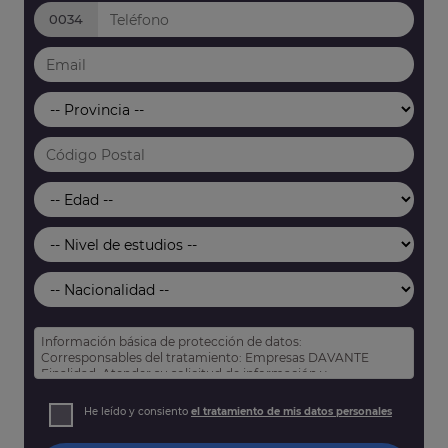
0034
Información básica de protección de datos:
Corresponsables del tratamiento: Empresas DAVANTE
Finalidad: Atender su solicitud de información y
prospección comercial
Derechos: Puede acceder, rectificar y suprimir sus datos,
He leído y consiento
el tratamiento de mis datos personales
así como otros derechos tal y como se explica en nuestra
política de privacidad
.