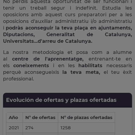
No perdis aquesta oportunitat de ser funcionari i
tenir un treball segur i indefinit. Estudia les
oposicions amb aquest curs preparatori per a les
oposicions d'auxiliar administratiu i/o administratiu
i
podràs aconseguir la teva plaça en ajuntaments,
Diputacions, Generalitat de Catalunya,
Universitats...d'arreu de Catalunya.
La nostra metodologia et posa com a alumne
al
centre de l'aprenentatge,
entrenant-te en
els
coneixements
i en les
habilitats
necessaris
perquè aconsegueixis
la teva meta,
el teu èxit
professional.
Evolución de ofertas y plazas ofertadas
Año
Nº de ofertas
Nº de plazas ofertadas
2021
274
1258