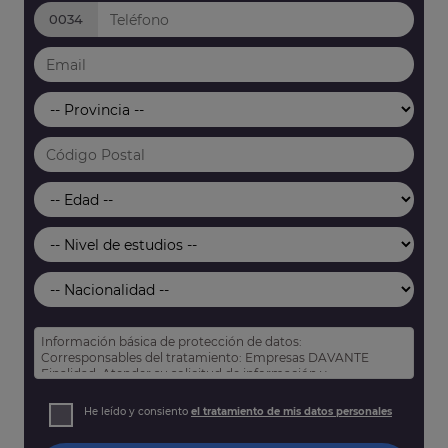
0034
Información básica de protección de datos:
Corresponsables del tratamiento: Empresas DAVANTE
Finalidad: Atender su solicitud de información y
prospección comercial
Derechos: Puede acceder, rectificar y suprimir sus datos,
He leído y consiento
el tratamiento de mis datos personales
así como otros derechos tal y como se explica en nuestra
política de privacidad
.