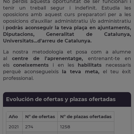
No perdis aquesta oportunitat de ser funcionari i
tenir un treball segur i indefinit. Estudia les
oposicions amb aquest curs preparatori per a les
oposicions d'auxiliar administratiu i/o administratiu
i
podràs aconseguir la teva plaça en ajuntaments,
Diputacions, Generalitat de Catalunya,
Universitats...d'arreu de Catalunya.
La nostra metodologia et posa com a alumne
al
centre de l'aprenentatge,
entrenant-te en
els
coneixements
i en les
habilitats
necessaris
perquè aconsegueixis
la teva meta,
el teu èxit
professional.
Evolución de ofertas y plazas ofertadas
Año
Nº de ofertas
Nº de plazas ofertadas
2021
274
1258