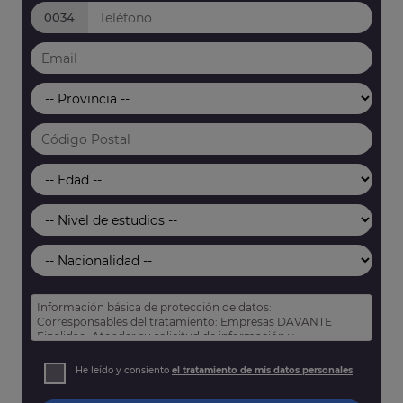
0034
Información básica de protección de datos:
Corresponsables del tratamiento: Empresas DAVANTE
Finalidad: Atender su solicitud de información y
prospección comercial
Derechos: Puede acceder, rectificar y suprimir sus datos,
He leído y consiento
el tratamiento de mis datos personales
así como otros derechos tal y como se explica en nuestra
política de privacidad
.