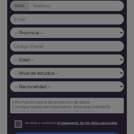
0034
Información básica de protección de datos:
Corresponsables del tratamiento: Empresas DAVANTE
Finalidad: Atender su solicitud de información y
prospección comercial
Derechos: Puede acceder, rectificar y suprimir sus datos,
He leído y consiento
el tratamiento de mis datos personales
así como otros derechos tal y como se explica en nuestra
política de privacidad
.