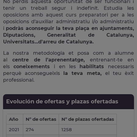
No perdis aquesta oportunitat de ser funcionari i
tenir un treball segur i indefinit. Estudia les
oposicions amb aquest curs preparatori per a les
oposicions d'auxiliar administratiu i/o administratiu
i
podràs aconseguir la teva plaça en ajuntaments,
Diputacions, Generalitat de Catalunya,
Universitats...d'arreu de Catalunya.
La nostra metodologia et posa com a alumne
al
centre de l'aprenentatge,
entrenant-te en
els
coneixements
i en les
habilitats
necessaris
perquè aconsegueixis
la teva meta,
el teu èxit
professional.
Evolución de ofertas y plazas ofertadas
Año
Nº de ofertas
Nº de plazas ofertadas
2021
274
1258