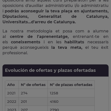
oposicions amb aquest curs preparatori per a les
oposicions d'auxiliar administratiu i/o administratiu
i
podràs aconseguir la teva plaça en ajuntaments,
Diputacions, Generalitat de Catalunya,
Universitats...d'arreu de Catalunya.
La nostra metodologia et posa com a alumne
al
centre de l'aprenentatge,
entrenant-te en
els
coneixements
i en les
habilitats
necessaris
perquè aconsegueixis
la teva meta,
el teu èxit
professional.
Evolución de ofertas y plazas ofertadas
Año
Nº de ofertas
Nº de plazas ofertadas
2021
274
1258
2022
201
4160
2023
207
2790