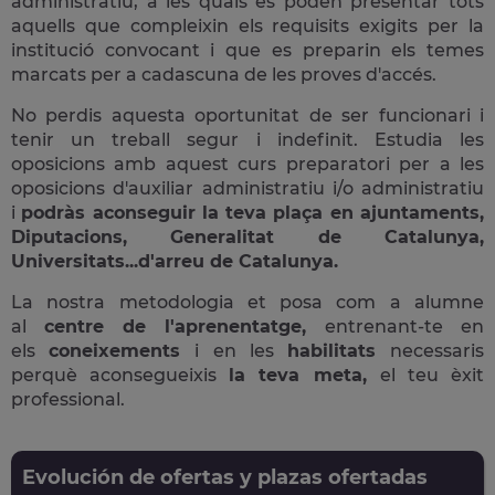
administratiu, a les quals es poden presentar tots
aquells que compleixin els requisits exigits per la
institució convocant i que es preparin els temes
marcats per a cadascuna de les proves d'accés.
No perdis aquesta oportunitat de ser funcionari i
tenir un treball segur i indefinit. Estudia les
oposicions amb aquest curs preparatori per a les
oposicions d'auxiliar administratiu i/o administratiu
i
podràs aconseguir la teva plaça en ajuntaments,
Diputacions, Generalitat de Catalunya,
Universitats...d'arreu de Catalunya.
La nostra metodologia et posa com a alumne
al
centre de l'aprenentatge,
entrenant-te en
els
coneixements
i en les
habilitats
necessaris
perquè aconsegueixis
la teva meta,
el teu èxit
professional.
Evolución de ofertas y plazas ofertadas