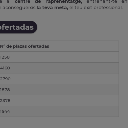
ne al
centre de l'aprenentatge,
entrenant-te en
è aconsegueixis
la teva meta,
el teu èxit professional.
ofertadas
Nº de plazas ofertadas
1258
4160
2790
1878
2378
1544