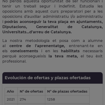
No perdis aquesta oportunitat de ser funcionari i
tenir un treball segur i indefinit. Estudia les
oposicions amb aquest curs preparatori per a les
oposicions d'auxiliar administratiu i/o administratiu
i
podràs aconseguir la teva plaça en ajuntaments,
Diputacions, Generalitat de Catalunya,
Universitats...d'arreu de Catalunya.
La nostra metodologia et posa com a alumne
al
centre de l'aprenentatge,
entrenant-te en
els
coneixements
i en les
habilitats
necessaris
perquè aconsegueixis
la teva meta,
el teu èxit
professional.
Evolución de ofertas y plazas ofertadas
Año
Nº de ofertas
Nº de plazas ofertadas
2021
274
1258