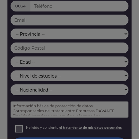
0034
Información básica de protección de datos:
Corresponsables del tratamiento: Empresas DAVANTE
Finalidad: Atender su solicitud de información y
prospección comercial
Derechos: Puede acceder, rectificar y suprimir sus datos,
He leído y consiento
el tratamiento de mis datos personales
así como otros derechos tal y como se explica en nuestra
política de privacidad
.