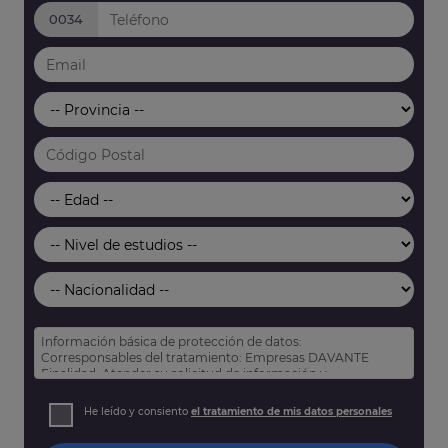
0034
Información básica de protección de datos:
Corresponsables del tratamiento: Empresas DAVANTE
Finalidad: Atender su solicitud de información y
prospección comercial
Derechos: Puede acceder, rectificar y suprimir sus datos,
He leído y consiento
el tratamiento de mis datos personales
así como otros derechos tal y como se explica en nuestra
política de privacidad
.