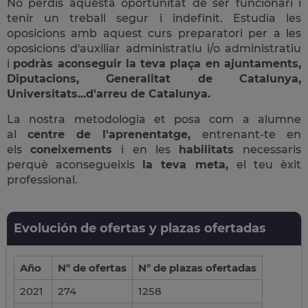
No perdis aquesta oportunitat de ser funcionari i
tenir un treball segur i indefinit. Estudia les
oposicions amb aquest curs preparatori per a les
oposicions d'auxiliar administratiu i/o administratiu
i
podràs aconseguir la teva plaça en ajuntaments,
Diputacions, Generalitat de Catalunya,
Universitats...d'arreu de Catalunya.
La nostra metodologia et posa com a alumne
al
centre de l'aprenentatge,
entrenant-te en
els
coneixements
i en les
habilitats
necessaris
perquè aconsegueixis
la teva meta,
el teu èxit
professional.
Evolución de ofertas y plazas ofertadas
Año
Nº de ofertas
Nº de plazas ofertadas
2021
274
1258