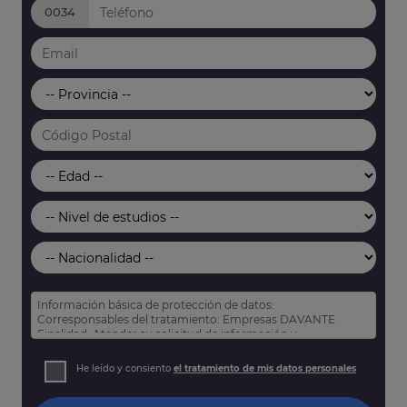
0034
Información básica de protección de datos:
Corresponsables del tratamiento: Empresas DAVANTE
Finalidad: Atender su solicitud de información y
prospección comercial
Derechos: Puede acceder, rectificar y suprimir sus datos,
He leído y consiento
el tratamiento de mis datos personales
así como otros derechos tal y como se explica en nuestra
política de privacidad
.