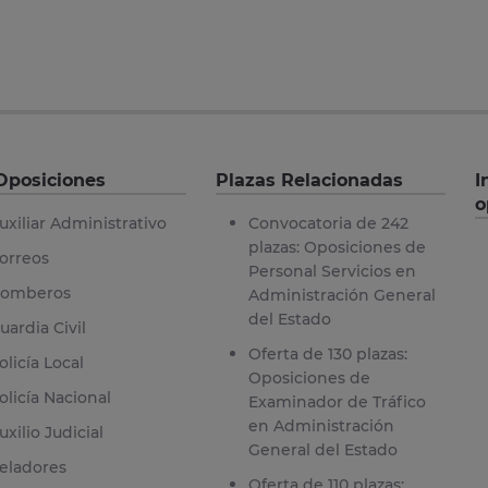
Oposiciones
Plazas Relacionadas
I
o
uxiliar Administrativo
Convocatoria de 242
plazas: Oposiciones de
orreos
Personal Servicios en
omberos
Administración General
del Estado
uardia Civil
Oferta de 130 plazas:
olicía Local
Oposiciones de
olicía Nacional
Examinador de Tráfico
en Administración
uxilio Judicial
General del Estado
eladores
Oferta de 110 plazas: