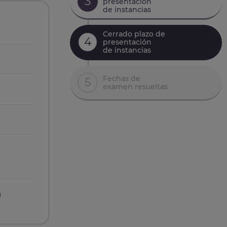
3
presentación
de instancias
Cerrado plazo de
4
presentación
de instancias
Fechas de
5
examen resueltas
n