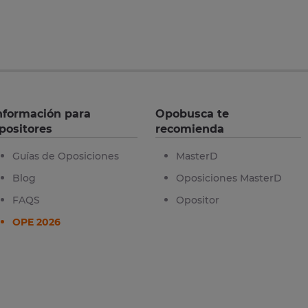
nformación para
Opobusca te
positores
recomienda
Guías de Oposiciones
MasterD
Blog
Oposiciones MasterD
FAQS
Opositor
OPE 2026