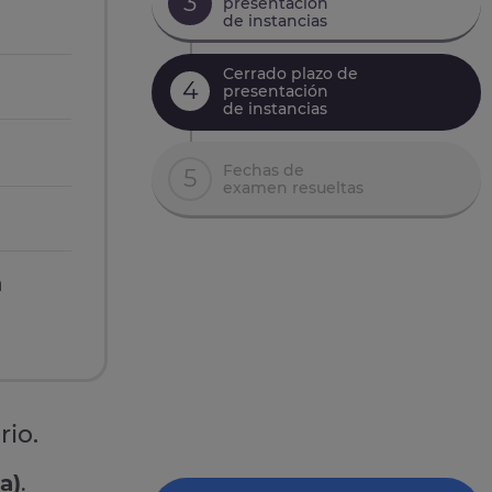
3
presentación
de instancias
Cerrado plazo de
4
presentación
de instancias
Fechas de
5
examen resueltas
n
rio.
a)
.