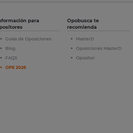
nformación para
Opobusca te
positores
recomienda
Guías de Oposiciones
MasterD
Blog
Oposiciones MasterD
FAQS
Opositor
OPE 2026