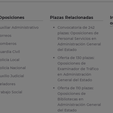
Oposiciones
Plazas Relacionadas
I
o
uxiliar Administrativo
Convocatoria de 242
plazas: Oposiciones de
orreos
Personal Servicios en
omberos
Administración General
del Estado
uardia Civil
Oferta de 130 plazas:
olicía Local
Oposiciones de
olicía Nacional
Examinador de Tráfico
en Administración
uxilio Judicial
General del Estado
eladores
Oferta de 110 plazas:
rabajo Social
Oposiciones de
Bibliotecas en
Administración General
del Estado