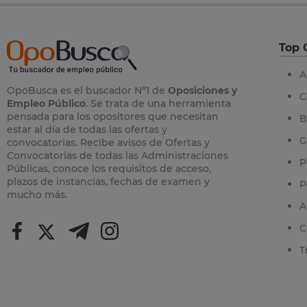
Top 
A
OpoBusca es el buscador Nº1 de
Oposiciones y
C
Empleo Público
. Se trata de una herramienta
pensada para los opositores que necesitan
B
estar al día de todas las ofertas y
G
convocatorias. Recibe avisos de Ofertas y
Convocatorias de todas las Administraciones
P
Públicas, conoce los requisitos de acceso,
plazos de instancias, fechas de examen y
P
mucho más.
A
C
T