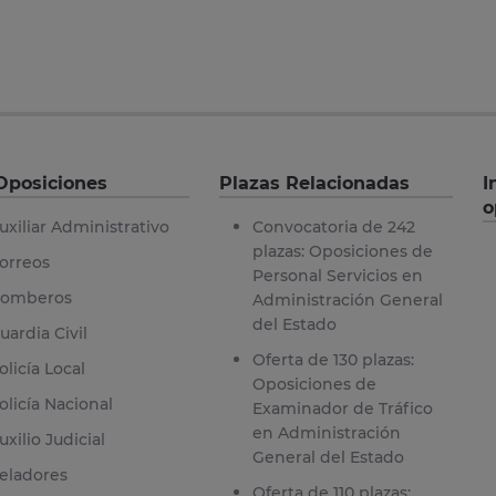
Oposiciones
Plazas Relacionadas
I
o
uxiliar Administrativo
Convocatoria de 242
plazas: Oposiciones de
orreos
Personal Servicios en
omberos
Administración General
del Estado
uardia Civil
Oferta de 130 plazas:
olicía Local
Oposiciones de
olicía Nacional
Examinador de Tráfico
en Administración
uxilio Judicial
General del Estado
eladores
Oferta de 110 plazas: