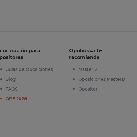
nformación para
Opobusca te
positores
recomienda
Guías de Oposiciones
MasterD
Blog
Oposiciones MasterD
FAQS
Opositor
OPE 2026