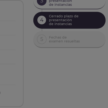
3
presentación
de instancias
Cerrado plazo de
4
presentación
de instancias
Fechas de
5
examen resueltas
n