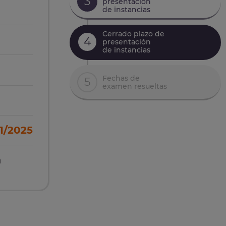
3
presentación
de instancias
Cerrado plazo de
4
presentación
de instancias
Fechas de
5
examen resueltas
1/2025
n