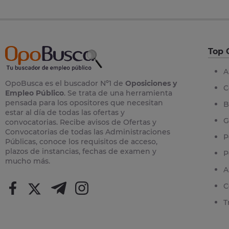
Top 
A
OpoBusca es el buscador Nº1 de
Oposiciones y
C
Empleo Público
. Se trata de una herramienta
pensada para los opositores que necesitan
B
estar al día de todas las ofertas y
G
convocatorias. Recibe avisos de Ofertas y
Convocatorias de todas las Administraciones
P
Públicas, conoce los requisitos de acceso,
plazos de instancias, fechas de examen y
P
mucho más.
A
C
T