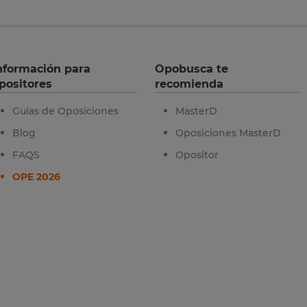
nformación para
Opobusca te
positores
recomienda
Guías de Oposiciones
MasterD
Blog
Oposiciones MasterD
FAQS
Opositor
OPE 2026