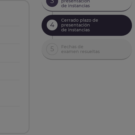
3
presentación
de instancias
Cerrado plazo de
4
presentación
de instancias
Fechas de
5
examen resueltas