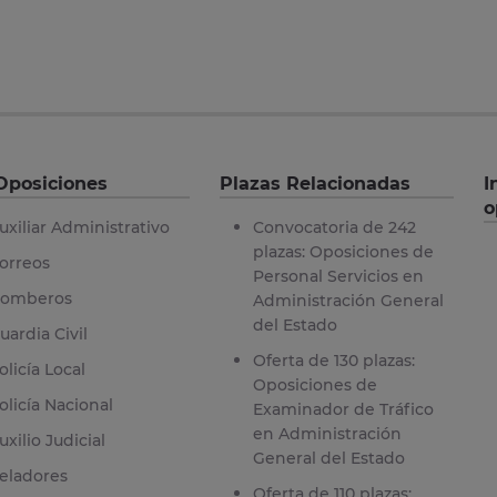
Oposiciones
Plazas Relacionadas
I
o
uxiliar Administrativo
Convocatoria de 242
plazas: Oposiciones de
orreos
Personal Servicios en
omberos
Administración General
del Estado
uardia Civil
Oferta de 130 plazas:
olicía Local
Oposiciones de
olicía Nacional
Examinador de Tráfico
en Administración
uxilio Judicial
General del Estado
eladores
Oferta de 110 plazas: