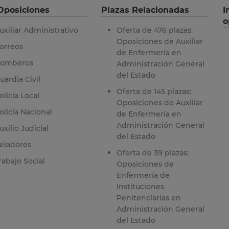
Oposiciones
Plazas Relacionadas
I
o
uxiliar Administrativo
Oferta de 476 plazas:
Oposiciones de Auxiliar
orreos
de Enfermería en
omberos
Administración General
del Estado
uardia Civil
Oferta de 145 plazas:
olicía Local
Oposiciones de Auxiliar
olicía Nacional
de Enfermería en
Administración General
uxilio Judicial
del Estado
eladores
Oferta de 39 plazas:
rabajo Social
Oposiciones de
Enfermería de
Instituciones
Penitenciarias en
Administración General
del Estado