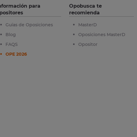
nformación para
Opobusca te
positores
recomienda
Guías de Oposiciones
MasterD
Blog
Oposiciones MasterD
FAQS
Opositor
OPE 2026