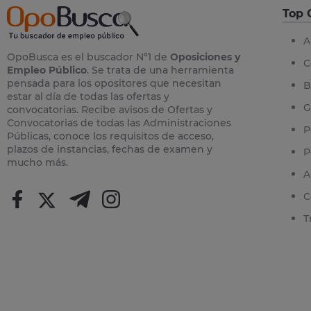
Top 
A
OpoBusca es el buscador Nº1 de
Oposiciones y
C
Empleo Público
. Se trata de una herramienta
pensada para los opositores que necesitan
B
estar al día de todas las ofertas y
G
convocatorias. Recibe avisos de Ofertas y
Convocatorias de todas las Administraciones
P
Públicas, conoce los requisitos de acceso,
plazos de instancias, fechas de examen y
P
mucho más.
A
C
T