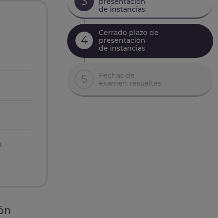
3
presentación
de instancias
Cerrado plazo de
4
presentación
de instancias
Fechas de
5
examen resueltas
n
ión