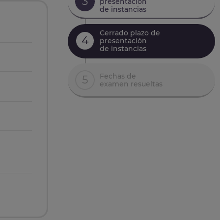
3
presentación
de instancias
Cerrado plazo de
4
presentación
de instancias
Fechas de
5
examen resueltas