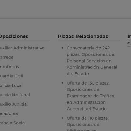
Oposiciones
Plazas Relacionadas
I
o
uxiliar Administrativo
Convocatoria de 242
plazas: Oposiciones de
orreos
Personal Servicios en
omberos
Administración General
del Estado
uardia Civil
Oferta de 130 plazas:
olicía Local
Oposiciones de
olicía Nacional
Examinador de Tráfico
en Administración
uxilio Judicial
General del Estado
eladores
Oferta de 110 plazas:
rabajo Social
Oposiciones de
Bibliotecas en