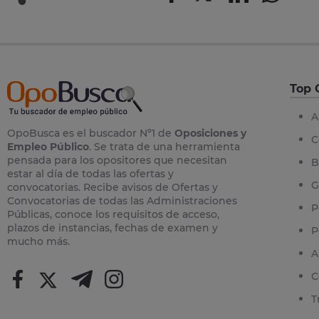
Top 
A
OpoBusca es el buscador Nº1 de
Oposiciones y
C
Empleo Público
. Se trata de una herramienta
pensada para los opositores que necesitan
B
estar al día de todas las ofertas y
G
convocatorias. Recibe avisos de Ofertas y
Convocatorias de todas las Administraciones
P
Públicas, conoce los requisitos de acceso,
plazos de instancias, fechas de examen y
P
mucho más.
A
C
T