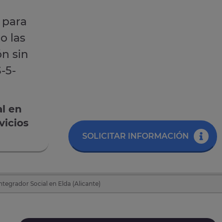
 para
o las
ón sin
-5-
al en
vicios
SOLICITAR INFORMACIÓN
tegrador Social en Elda (Alicante)