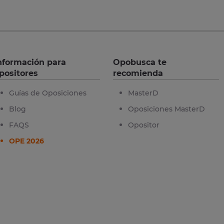
nformación para
Opobusca te
positores
recomienda
Guías de Oposiciones
MasterD
Blog
Oposiciones MasterD
FAQS
Opositor
OPE 2026