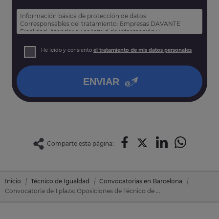
Información básica de protección de datos:
Corresponsables del tratamiento: Empresas DAVANTE
Finalidad: Atender su solicitud de información y
prospección comercial
Derechos: Puede acceder, rectificar y suprimir sus datos,
He leído y consiento
el tratamiento de mis datos personales
así como otros derechos tal y como se explica en nuestra
política de privacidad
.
ENVIAR
Comparte esta página:
Inicio
Técnico de Igualdad
Convocatorias en Barcelona
Convocatoria de 1 plaza: Oposiciones de Técnico de Igualdad en Premia De Mar (Barcelona)