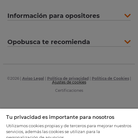
Información para opositores
Opobusca te recomienda
©
2026
|
Aviso Legal
|
Política de privacidad
|
Política de Cookies
|
Ajustes de cookies
Certificaciones
Tu privacidad es importante para nosotros
Utilizamos cookies propias y de terceros para mejorar nuestros
servicios, además las cookies se utilizan para la
personalización de anuncios.