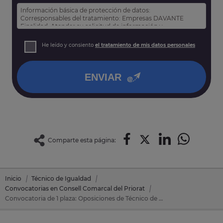
Información básica de protección de datos:
Corresponsables del tratamiento: Empresas DAVANTE
Finalidad: Atender su solicitud de información y
prospección comercial
Derechos: Puede acceder, rectificar y suprimir sus datos,
He leído y consiento
el tratamiento de mis datos personales
así como otros derechos tal y como se explica en nuestra
política de privacidad
.
ENVIAR
Comparte esta página:
Inicio
Técnico de Igualdad
Convocatorias en Consell Comarcal del Priorat
Convocatoria de 1 plaza: Oposiciones de Técnico de Igualdad en Consell Comarcal del Priorat (Tarragona)