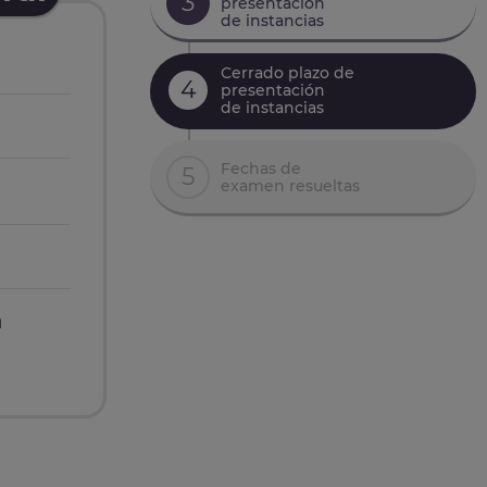
3
presentación
de instancias
Cerrado plazo de
4
presentación
de instancias
Fechas de
5
examen resueltas
n