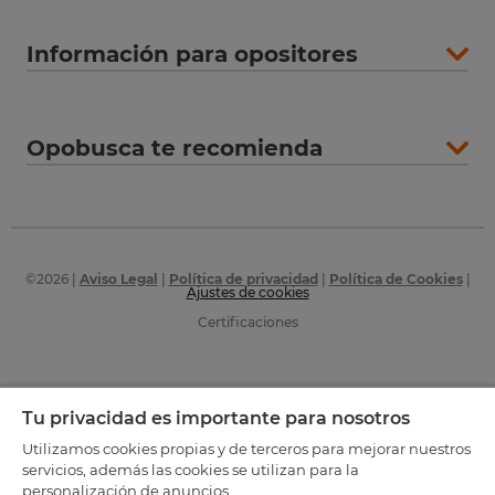
Información para opositores
Opobusca te recomienda
©
2026
|
Aviso Legal
|
Política de privacidad
|
Política de Cookies
|
Ajustes de cookies
Certificaciones
Tu privacidad es importante para nosotros
Utilizamos cookies propias y de terceros para mejorar nuestros
servicios, además las cookies se utilizan para la
personalización de anuncios.