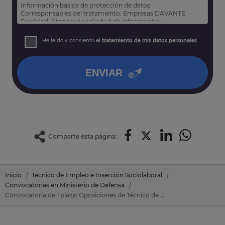
Información básica de protección de datos:
Corresponsables del tratamiento: Empresas DAVANTE
Finalidad: Atender su solicitud de información y
prospección comercial
Derechos: Puede acceder, rectificar y suprimir sus datos,
He leído y consiento
el tratamiento de mis datos personales
así como otros derechos tal y como se explica en nuestra
política de privacidad
.
ENVIAR
Comparte esta página:
Inicio
Técnico de Empleo e Inserción Sociolaboral
Convocatorias en Ministerio de Defensa
Convocatoria de 1 plaza: Oposiciones de Técnico de Empleo e Inserción Sociolaboral en Ministerio de Defensa