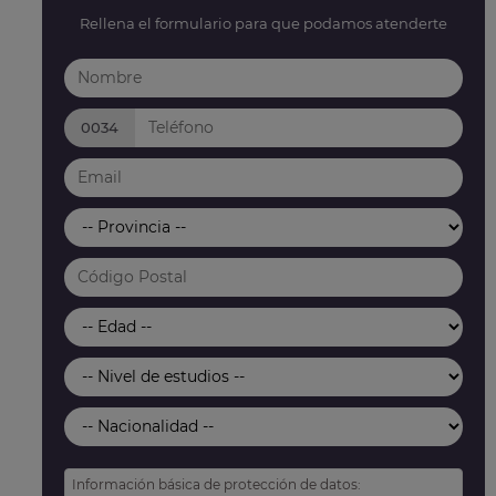
Rellena el formulario para que podamos atenderte
0034
Información básica de protección de datos: