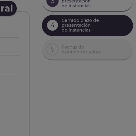
3
presentación
ral
de instancias
Cerrado plazo de
4
presentación
de instancias
Fechas de
5
examen resueltas