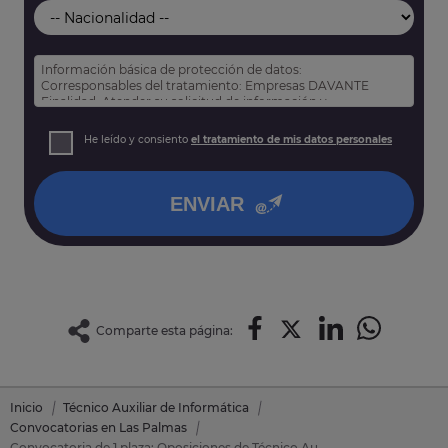
Información básica de protección de datos:
Corresponsables del tratamiento: Empresas DAVANTE
Finalidad: Atender su solicitud de información y
prospección comercial
Derechos: Puede acceder, rectificar y suprimir sus datos,
He leído y consiento
el tratamiento de mis datos personales
así como otros derechos tal y como se explica en nuestra
política de privacidad
.
ENVIAR
Comparte esta página:
Inicio
Técnico Auxiliar de Informática
Convocatorias en Las Palmas
Convocatoria de 1 plaza: Oposiciones de Técnico Auxiliar de Informática en Santa Brigida (Las Palmas)