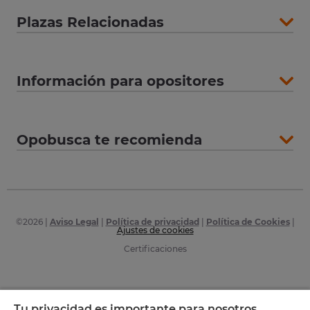
Plazas Relacionadas
Información para opositores
Opobusca te recomienda
©
2026
|
Aviso Legal
|
Política de privacidad
|
Política de Cookies
|
Ajustes de cookies
Certificaciones
Tu privacidad es importante para nosotros