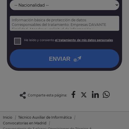
Información básica de protección de datos:
Corresponsables del tratamiento: Empresas DAVANTE
Finalidad: Atender su solicitud de información y
prospección comercial
Derechos: Puede acceder, rectificar y suprimir sus datos,
He leído y consiento
el tratamiento de mis datos personales
así como otros derechos tal y como se explica en nuestra
política de privacidad
.
ENVIAR
Comparte esta página:
Inicio
Técnico Auxiliar de Informática
Convocatorias en Madrid
Convocatoria de 3 plazas: Oposiciones de Técnico Auxiliar de Informática en Móstoles (Madrid)