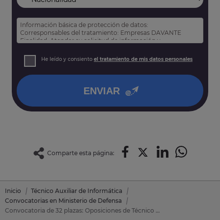
Información básica de protección de datos:
Corresponsables del tratamiento: Empresas DAVANTE
Finalidad: Atender su solicitud de información y
prospección comercial
Derechos: Puede acceder, rectificar y suprimir sus datos,
He leído y consiento
el tratamiento de mis datos personales
así como otros derechos tal y como se explica en nuestra
política de privacidad
.
ENVIAR
Comparte esta página:
Inicio
Técnico Auxiliar de Informática
Convocatorias en Ministerio de Defensa
Convocatoria de 32 plazas: Oposiciones de Técnico Auxiliar de Informática en Ministerio de Defensa