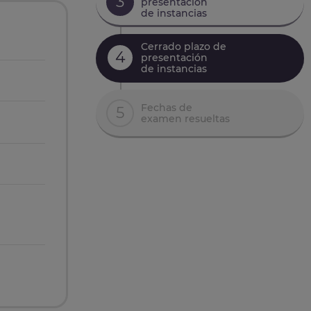
3
presentación
de instancias
Cerrado plazo de
4
presentación
de instancias
Fechas de
5
examen resueltas