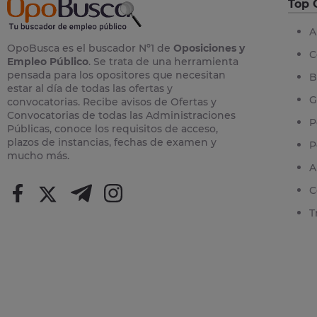
Top 
A
OpoBusca es el buscador Nº1 de
Oposiciones y
C
Empleo Público
. Se trata de una herramienta
pensada para los opositores que necesitan
B
estar al día de todas las ofertas y
G
convocatorias. Recibe avisos de Ofertas y
Convocatorias de todas las Administraciones
P
Públicas, conoce los requisitos de acceso,
plazos de instancias, fechas de examen y
P
mucho más.
A
C
T