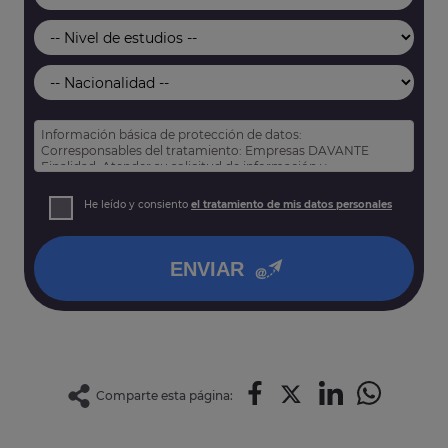
Información básica de protección de datos:
Corresponsables del tratamiento: Empresas DAVANTE
Finalidad: Atender su solicitud de información y
prospección comercial
Derechos: Puede acceder, rectificar y suprimir sus datos,
He leído y consiento
el tratamiento de mis datos personales
así como otros derechos tal y como se explica en nuestra
política de privacidad
.
ENVIAR
Comparte esta página: