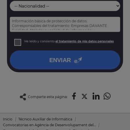
Información básica de protección de datos:
Corresponsables del tratamiento: Empresas DAVANTE
Finalidad: Atender su solicitud de información y
prospección comercial
Derechos: Puede acceder, rectificar y suprimir sus datos,
He leído y consiento
el tratamiento de mis datos personales
así como otros derechos tal y como se explica en nuestra
política de privacidad
.
ENVIAR
Comparte esta página:
Inicio
Técnico Auxiliar de Informática
Convocatorias en Agència de Desenvolupament del Berguedà