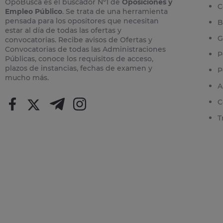
OpoBusca es el buscador Nº1 de
Oposiciones y
C
Empleo Público
. Se trata de una herramienta
pensada para los opositores que necesitan
B
estar al día de todas las ofertas y
G
convocatorias. Recibe avisos de Ofertas y
Convocatorias de todas las Administraciones
P
Públicas, conoce los requisitos de acceso,
plazos de instancias, fechas de examen y
P
mucho más.
A
C
T