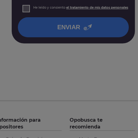
prospección comercial
Derechos: Puede acceder, rectificar y suprimir sus
He leído y consiento
el tratamiento de mis datos personales
datos, así como otros derechos tal y como se explica
en nuestra
política de privacidad
.
ENVIAR
nformación para
Opobusca te
positores
recomienda