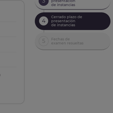
3
presentación
de instancias
Cerrado plazo de
4
presentación
de instancias
Fechas de
5
examen resueltas
n