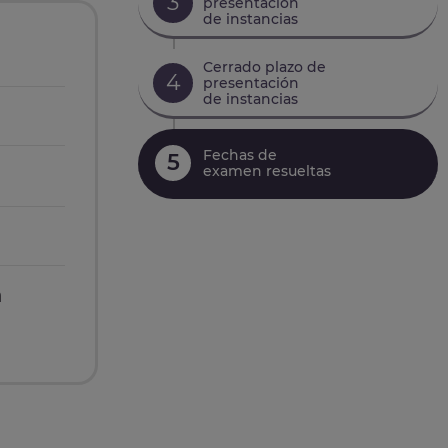
3
presentación
de instancias
Cerrado plazo de
4
presentación
de instancias
Fechas de
5
examen resueltas
n