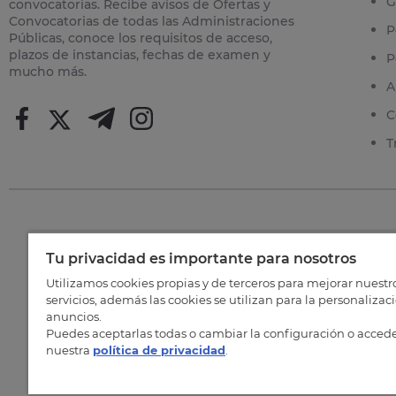
G
convocatorias. Recibe avisos de Ofertas y
Convocatorias de todas las Administraciones
P
Públicas, conoce los requisitos de acceso,
plazos de instancias, fechas de examen y
P
mucho más.
A
C
T
Tu privacidad es importante para nosotros
©
202
Utilizamos cookies propias y de terceros para mejorar nuestr
servicios, además las cookies se utilizan para la personalizac
anuncios.
Puedes aceptarlas todas o cambiar la configuración o accede
nuestra
política de privacidad
.