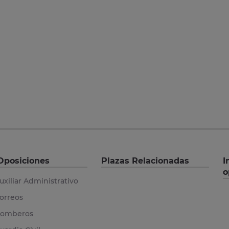
Oposiciones
Plazas Relacionadas
I
o
uxiliar Administrativo
orreos
omberos