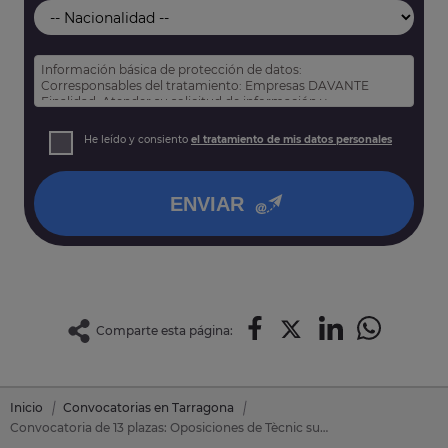
Información básica de protección de datos:
Corresponsables del tratamiento: Empresas DAVANTE
Finalidad: Atender su solicitud de información y
prospección comercial
Derechos: Puede acceder, rectificar y suprimir sus datos,
He leído y consiento
el tratamiento de mis datos personales
así como otros derechos tal y como se explica en nuestra
política de privacidad
.
ENVIAR
Comparte esta página:
Inicio
Convocatorias en Tarragona
Convocatoria de 13 plazas: Oposiciones de Tècnic superior en educació infantil en Tarragona (Tarragona)