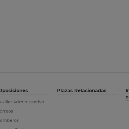
Oposiciones
Plazas Relacionadas
I
o
uxiliar Administrativo
orreos
omberos