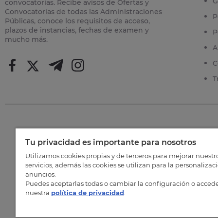
G
convocatorias. Recibe avisos de Ofertas y
Convocatorias de todas las Administraciones
P
Públicas, conoce los requisitos de acceso,
plazos de instancias, fechas de examen y
P
mucho más.
A
C
T
Tu privacidad es importante para nosotros
©
202
Utilizamos cookies propias y de terceros para mejorar nuestr
servicios, además las cookies se utilizan para la personalizac
anuncios.
Puedes aceptarlas todas o cambiar la configuración o accede
nuestra
política de privacidad
.