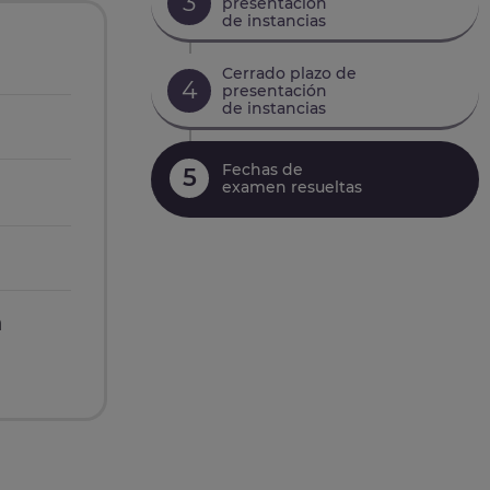
3
presentación
de instancias
Cerrado plazo de
4
presentación
de instancias
Fechas de
5
examen resueltas
n