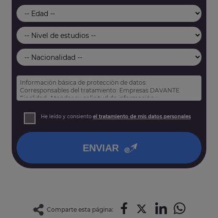
Información básica de protección de datos:
Corresponsables del tratamiento: Empresas DAVANTE
Finalidad: Atender su solicitud de información y
prospección comercial
Derechos: Puede acceder, rectificar y suprimir sus datos,
He leído y consiento
el tratamiento de mis datos personales
así como otros derechos tal y como se explica en nuestra
política de privacidad
.
ENVIAR
Comparte esta página: