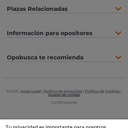
Plazas Relacionadas
Información para opositores
Opobusca te recomienda
©
2026
|
Aviso Legal
|
Política de privacidad
|
Política de Cookies
|
Ajustes de cookies
Certificaciones
Tu privacidad es importante para nosotros