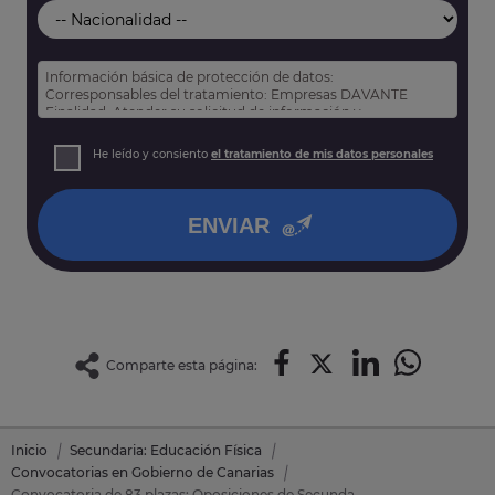
Información básica de protección de datos:
Corresponsables del tratamiento: Empresas DAVANTE
Finalidad: Atender su solicitud de información y
prospección comercial
Derechos: Puede acceder, rectificar y suprimir sus datos,
He leído y consiento
el tratamiento de mis datos personales
así como otros derechos tal y como se explica en nuestra
política de privacidad
.
ENVIAR
Comparte esta página:
Inicio
Secundaria: Educación Física
Convocatorias en Gobierno de Canarias
Convocatoria de 83 plazas: Oposiciones de Secundaria: Educación Física en Gobierno de Canarias