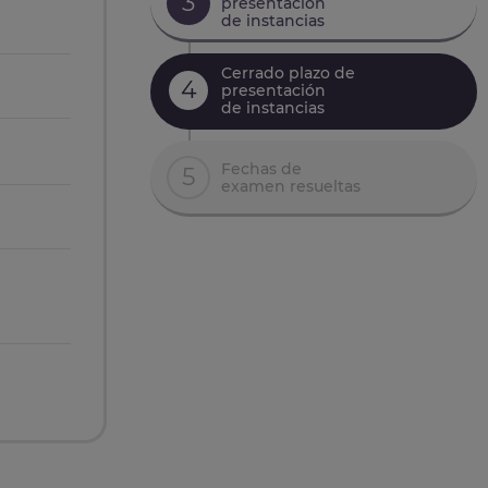
3
presentación
de instancias
Cerrado plazo de
4
presentación
de instancias
Fechas de
5
examen resueltas