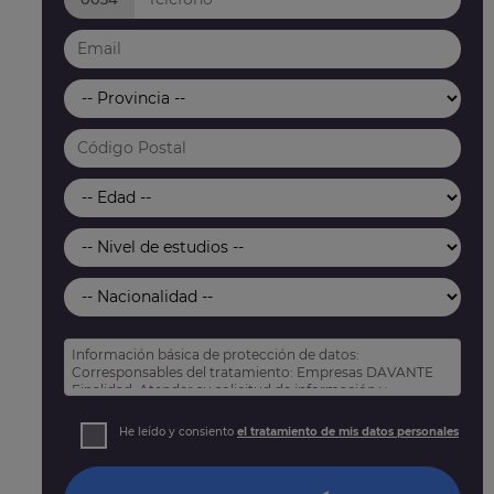
Información básica de protección de datos:
Corresponsables del tratamiento: Empresas DAVANTE
Finalidad: Atender su solicitud de información y
prospección comercial
Derechos: Puede acceder, rectificar y suprimir sus
He leído y consiento
el tratamiento de mis datos personales
datos, así como otros derechos tal y como se explica
en nuestra
política de privacidad
.