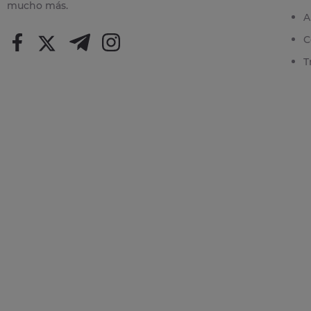
mucho más.
A
C
T