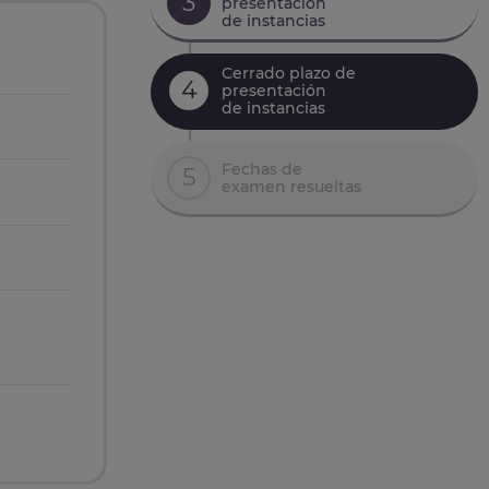
3
presentación
de instancias
Cerrado plazo de
4
presentación
de instancias
Fechas de
5
examen resueltas