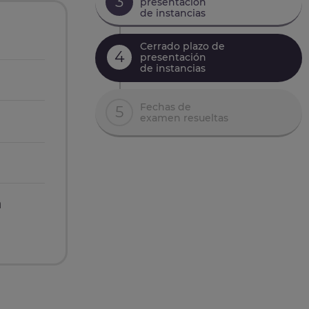
3
presentación
de instancias
Cerrado plazo de
4
presentación
de instancias
Fechas de
5
examen resueltas
n