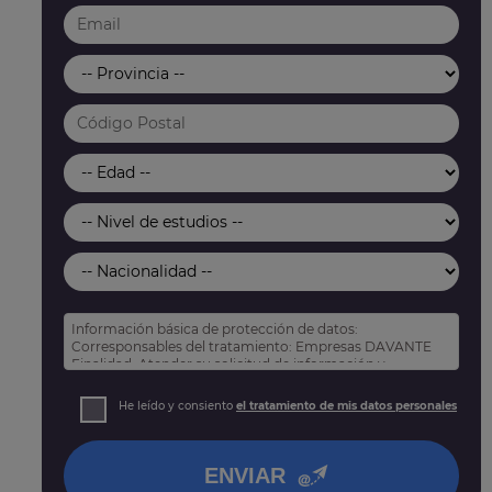
Información básica de protección de datos:
Corresponsables del tratamiento: Empresas DAVANTE
Finalidad: Atender su solicitud de información y
prospección comercial
Derechos: Puede acceder, rectificar y suprimir sus
He leído y consiento
el tratamiento de mis datos personales
datos, así como otros derechos tal y como se explica
en nuestra
política de privacidad
.
ENVIAR