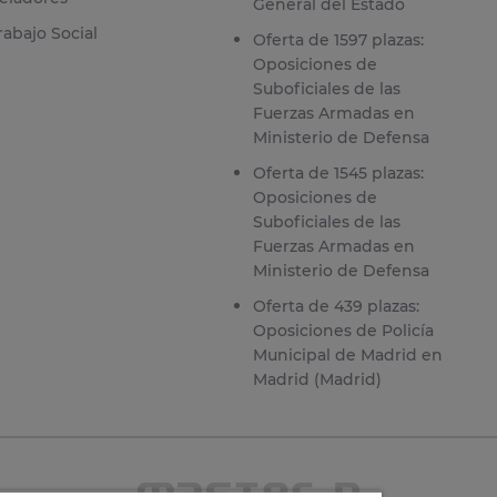
General del Estado
rabajo Social
Oferta de 1597 plazas:
Oposiciones de
Suboficiales de las
Fuerzas Armadas en
Ministerio de Defensa
Oferta de 1545 plazas:
Oposiciones de
Suboficiales de las
Fuerzas Armadas en
Ministerio de Defensa
Oferta de 439 plazas:
Oposiciones de Policía
Municipal de Madrid en
Madrid (Madrid)