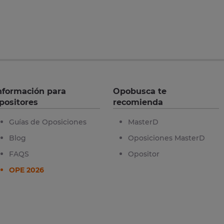
nformación para
Opobusca te
positores
recomienda
Guías de Oposiciones
MasterD
Blog
Oposiciones MasterD
FAQS
Opositor
OPE 2026