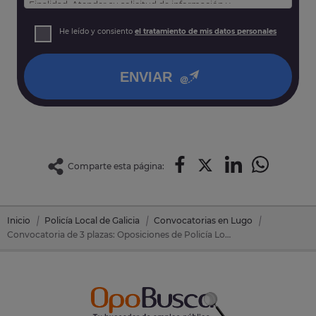
Finalidad: Atender su solicitud de información y
prospección comercial
Derechos: Puede acceder, rectificar y suprimir sus datos,
He leído y consiento
el tratamiento de mis datos personales
así como otros derechos tal y como se explica en nuestra
política de privacidad
.
ENVIAR
Comparte esta página:
Inicio
Policía Local de Galicia
Convocatorias en Lugo
Convocatoria de 3 plazas: Oposiciones de Policía Local Galicia en Monforte De Lemos (Lugo)