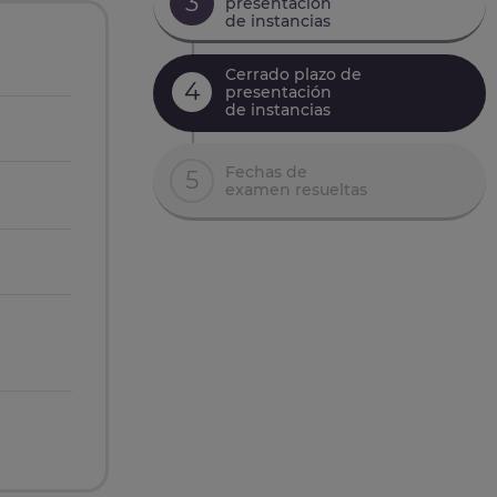
3
presentación
de instancias
Cerrado plazo de
4
presentación
de instancias
Fechas de
5
examen resueltas